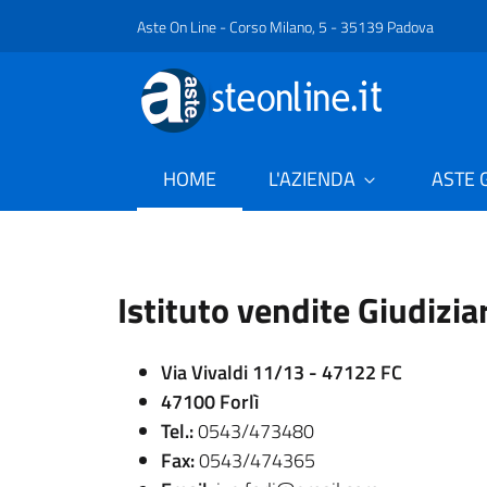
Aste On Line - Corso Milano, 5 - 35139 Padova
current
HOME
L'AZIENDA
ASTE 
Istituto vendite Giudiziar
Via Vivaldi 11/13 - 47122 FC
47100 Forlì
Tel.:
0543/473480
Fax:
0543/474365