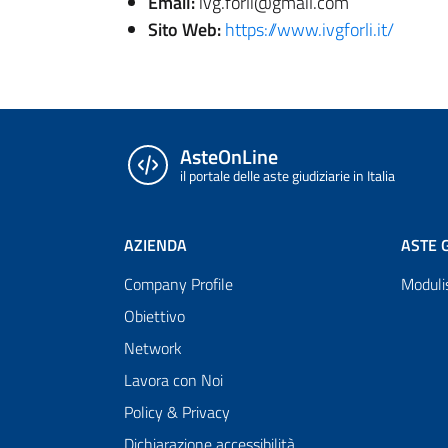
Email:
ivg.forli@gmail.com
Sito Web:
https://www.ivgforli.it/
AsteOnLine
il portale delle aste giudiziarie in Italia
AZIENDA
ASTE G
Company Profile
Moduli
Obiettivo
Network
Lavora con Noi
Policy & Privacy
Dichiarazione accessibilità